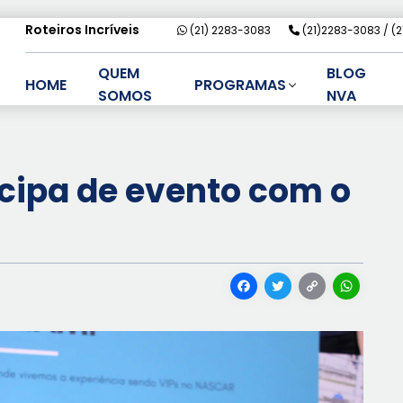
Roteiros Incríveis
(21) 2283-3083
(21)2283-3083
(
QUEM
BLOG
HOME
PROGRAMAS
SOMOS
NVA
icipa de evento com o
Facebook
Twitter
Cop
Wh
Link