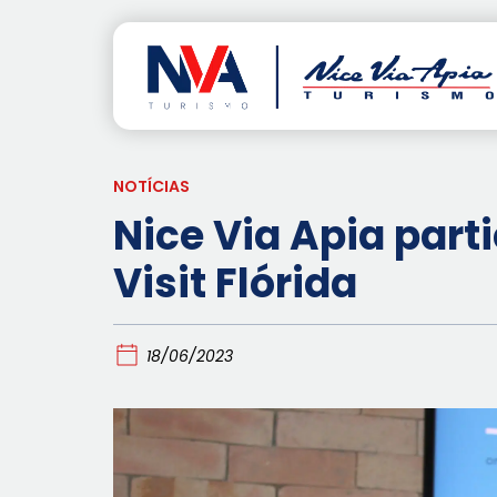
Pular
para
o
conteúdo
NOTÍCIAS
Nice Via Apia part
Visit Flórida
18/06/2023