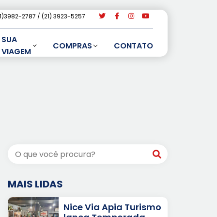
21)3982-2787
(21) 3923-5257
SUA
COMPRAS
CONTATO
VIAGEM
y
atsApp
MAIS LIDAS
Nice Via Apia Turismo