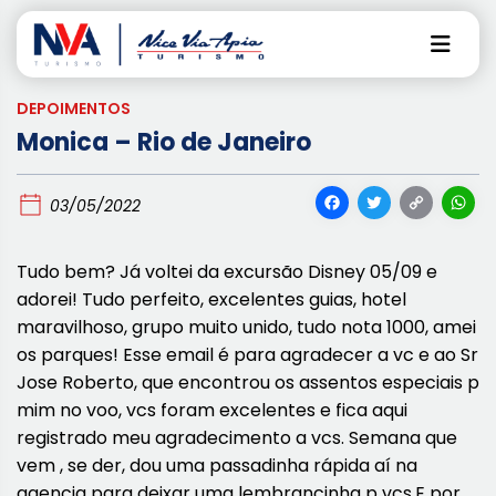
Pular
para
o
conteúdo
DEPOIMENTOS
Monica – Rio de Janeiro
Facebo
Twitt
Co
03/05/2022
Lin
Tudo bem? Já voltei da excursão Disney 05/09 e
adorei! Tudo perfeito, excelentes guias, hotel
maravilhoso, grupo muito unido, tudo nota 1000, amei
os parques! Esse email é para agradecer a vc e ao Sr
Jose Roberto, que encontrou os assentos especiais p
mim no voo, vcs foram excelentes e fica aqui
registrado meu agradecimento a vcs. Semana que
vem , se der, dou uma passadinha rápida aí na
agencia para deixar uma lembrancinha p vcs.E por