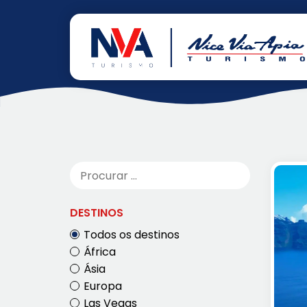
Pular
para
Home
Programas
SET/26
o
SET/26
conteúdo
DESTINOS
Todos os destinos
África
Ásia
Europa
Las Vegas